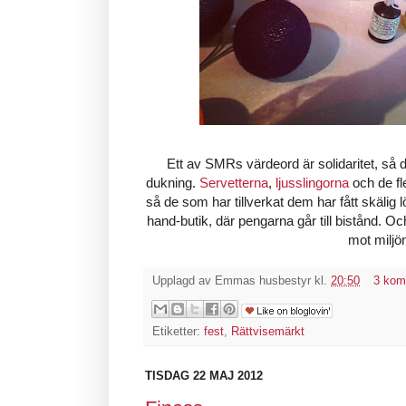
Ett av SMRs värdeord är solidaritet, så 
dukning.
Servetterna
,
ljusslingorna
och de fl
så de som har tillverkat dem har fått skälig 
hand-butik, där pengarna går till bistånd. O
mot miljö
Upplagd av
Emmas husbestyr
kl.
20:50
3 kom
Etiketter:
fest
,
Rättvisemärkt
TISDAG 22 MAJ 2012