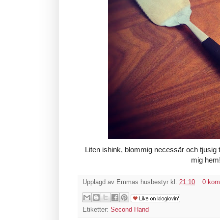
Liten ishink, blommig necessär och tjusig t
mig hem
Upplagd av
Emmas husbestyr
kl.
21:10
0 kom
Etiketter:
Second Hand