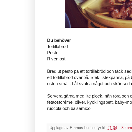
Du behöver
Tortillabröd
Pesto
Riven ost
Bred ut pesto på ett tortillabröd och täck se
ett tortillabröd ovanpå. Stek i stekpanna, på b
osten smält. Låt svalna något och skär sedan 
Servera gärna med lite plock, nån röra och e
fetaostcréme, oliver, kycklingspett, baby-mo
ruccola och balsamico.
Upplagd av
Emmas husbestyr
kl.
21:04
3 kom