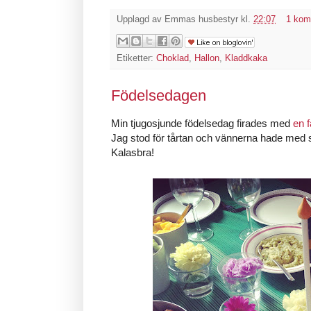
Upplagd av
Emmas husbestyr
kl.
22:07
1 kom
Etiketter:
Choklad
,
Hallon
,
Kladdkaka
Födelsedagen
Min tjugosjunde födelsedag firades med
en f
Jag stod för tårtan och vännerna hade med sig
Kalasbra!