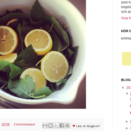
som h
inspir
och a
Visa h
HÖR G
emmas
BLOG
▼
20
▼
►
l.
20:56
2 kommentarer
►