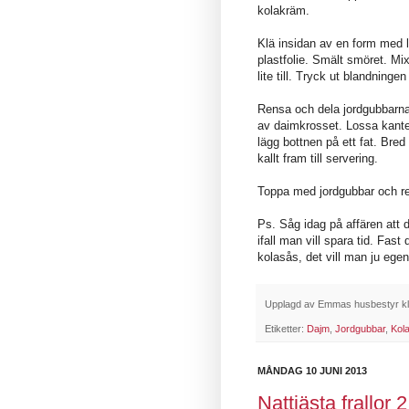
kolakräm.
Klä insidan av en form med l
plastfolie. Smält smöret. Mi
lite till. Tryck ut blandning
Rensa och dela jordgubbarna
av daimkrosset. Lossa kanten
lägg bottnen på ett fat. Bred
kallt fram till servering.
Toppa med jordgubbar och r
Ps. Såg idag på affären att 
ifall man vill spara tid. Fast
kolasås, det vill man ju egen
Upplagd av
Emmas husbestyr
k
Etiketter:
Dajm
,
Jordgubbar
,
Kol
MÅNDAG 10 JUNI 2013
Nattjästa frallor 2