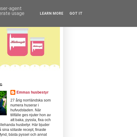
 user-agent
nerate usage
LEARN MORE
GOT IT
IG
Emmas husbestyr
27 årig norrländska som
numera huserar i
hufvudstaden. När
tillfälle ges njuter hon av
att baka, pyssla, fixa och
llehanda husbetyr. Här bjuder
 sina sötaste recept, finaste
fynd, bästa pyssel och annat