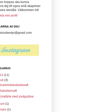
on hoppas ska kunna
era dig till egna små skapelser
ndra stordåd. Välkommen hit!
ela min profil
ÄRNA AV DIG!
husbestyr@gmail.com
GARKIV
13
(11)
juli
(3)
Svartvinbärsbladssaft
Rabarbersaft
Kolatårta med jordgubbar
juni
(1)
mars
(1)