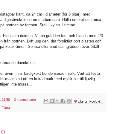
östagbar kant, ca 24 cm i diameter (för 8 bitar), med
xa digestivekexen i en matberedare. Häll i smöret och mixa
en på bottnen av formen. Ställ i kylen 1 timme.
. Finhacka daimen. Vispa grädden fast och blanda med 2/3
 från bottnen. Lyft upp den, dra försiktigt bort plasten och
 på kolakrämen. Spritsa eller bred daimgrädden över. Ställ
esterande daimkross.
det även finns färdigkokt kondenserad mjölk. Värt att testa
 det magiska i att en kokad burk med mjölk blir till ljuvlig
tligen inte missa...
l.
21:58
3 kommentarer
a
,
Tårta
.0