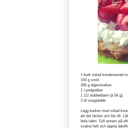
1 burk sötad kondenserad mj
150 g smör
300 g digestivekex
1 l jordgubbar
1 1/2 dubbeldaim (à 56 g)
3 dl vispgrädde
Lägg burken med sötad konde
att det täcker och lite till. 
hela tiden. Fyll annars på ef
svalna helt och öppna däreft