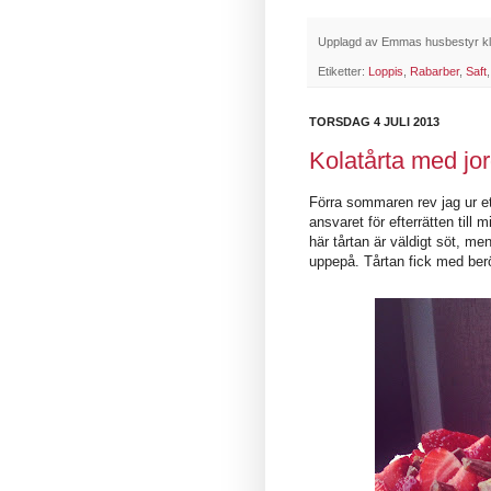
Upplagd av
Emmas husbestyr
k
Etiketter:
Loppis
,
Rabarber
,
Saft
TORSDAG 4 JULI 2013
Kolatårta med jo
Förra sommaren rev jag ur e
ansvaret för efterrätten till
här tårtan är väldigt söt, me
uppepå. Tårtan fick med be