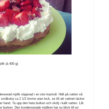
ölk (à 400 g)
nserad mjölk oöppnad i en stor kastrull. Häll på vatten så
Låt småkoka ca 2 1/2 timme utan lock, se till att vattnet täcker
ter hand. Ta upp den heta burken och skölj i kallt vatten. Låt
er burken. Den kondenserade mjölken har nu blivit till en