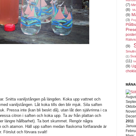
Mandel
(7)
Min
(8)
Mu
Må
(9)
(3)
Pe
Plåtbu
Pres
poste
Rättvi
(9)
Smultr
Sva
(1)
(11)
ta
(9)
Ug
chokl
MÅNA
Augus
tar. Snitta vaniljstången på längden. Koka upp vattnet och
Septe
med vaniljstången. Låt koka tills den blir mjuk. Sila saften
Oktob
k. Pressa inte (kan bli beskt då), utan låt den självrinna i ca
Nove
ressa citron i saften och koka upp. Ta av från plattan och
Dece
(ger längre hållbarhet). Ta bort skummet. Rengör några
2011
Janua
n och atamon. Häll upp saften medan flaskorna fortfarande är
Febru
r. Förslut och förvara svalt!
Mars: