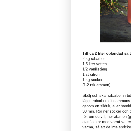
Till ca 2 liter oblandad saft
2 kg rabarber
1,5 liter vatten
1/2 vaniljstång
1 st citron
1 kg socker
(1-2 tsk atamon)
Skölj och skär rabarbern i bi
lägg i rabarbern tillsammans 
genom en silduk, eller handdu
30 min. Rör ner socker och p
rör, om du vill, ner atamon 
glasflaskor med varmt vatte
varma, så att de inte spricke