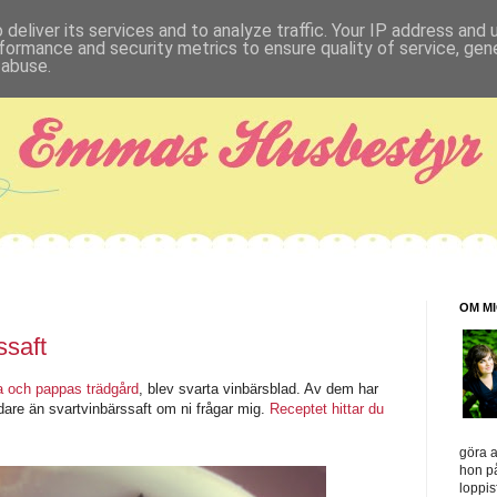
deliver its services and to analyze traffic. Your IP address and
formance and security metrics to ensure quality of service, ge
 abuse.
OM M
ssaft
 och pappas trädgård
, blev svarta vinbärsblad. Av dem har
Godare än svartvinbärssaft om ni frågar mig.
Receptet hittar du
göra a
hon på
loppis