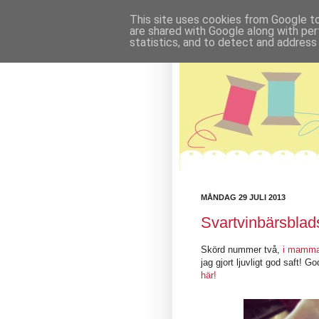
This site uses cookies from Google to 
are shared with Google along with per
statistics, and to detect and address
MÅNDAG 29 JULI 2013
Svartvinbärsblad
Skörd nummer två,
i mamma
jag gjort ljuvligt god saft! 
här!