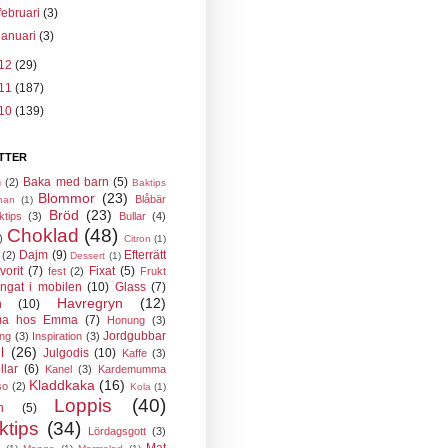
februari
(3)
januari
(3)
12
(29)
11
(187)
10
(139)
TTER
Baka med barn
(5)
n
(2)
Baktips
Blommor
(23)
Blåbär
nan
(1)
Bröd
(23)
ktips
(3)
Bullar
(4)
Choklad
(48)
)
Citron
(1)
Dajm
(9)
Efterrätt
(2)
Dessert
(1)
vorit
(7)
Fixat
(5)
fest
(2)
Frukt
ngat i mobilen
(10)
Glass
(7)
Havregryn
(12)
n
(10)
a hos Emma
(7)
Honung
(3)
Jordgubbar
ing
(3)
Inspiration
(3)
l
(26)
Julgodis
(10)
Kaffe
(3)
llar
(6)
Kanel
(3)
Kardemumma
Kladdkaka
(16)
so
(2)
Kola
(1)
Loppis
(40)
n
(5)
ktips
(34)
Lördagsgott
(3)