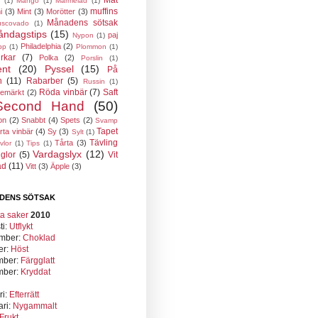
Mat
(1)
Mango
(1)
Marmelad
(1)
muffins
i
(3)
Mint
(3)
Morötter
(3)
Månadens sötsak
scovado
(1)
ndagstips
(15)
paj
Nypon
(1)
Philadelphia
(2)
pp
(1)
Plommon
(1)
rkar
(7)
Polka
(2)
Porslin
(1)
ent
(20)
Pyssel
(15)
På
n
(11)
Rabarber
(5)
Russin
(1)
Röda vinbär
(7)
Saft
semärkt
(2)
Second Hand
(50)
on
(2)
Snabbt
(4)
Spets
(2)
Svamp
Tapet
rta vinbär
(4)
Sy
(3)
Sylt
(1)
Tävling
Tårta
(3)
vlor
(1)
Tips
(1)
Vardagslyx
(12)
glor
(5)
Vit
ad
(11)
Vitt
(3)
Äpple
(3)
DENS SÖTSAK
2010
ti:
Utflykt
mber:
Choklad
er:
Höst
mber:
Färgglatt
mber:
Kryddat
ri:
Efterrätt
ari:
Nygammalt
Frukt