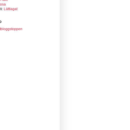
osa
ti:
Lättlagat
D