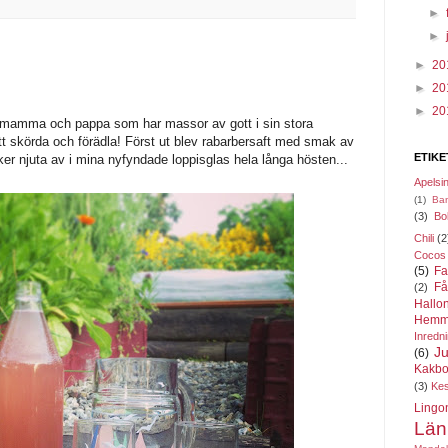
►
►
►
20
►
20
►
20
mamma och pappa som har massor av gott i sin stora
tt skörda och förädla! Först ut blev rabarbersaft med smak av
ETIKE
ker njuta av i mina nyfyndade loppisglas hela långa hösten...
Apelsi
(1)
Ba
(3)
Bo
Chili
(2
Cocos
(5)
Fa
Få
(2)
Hallo
Hemm
Inredn
Ju
(6)
Kakbo
(3)
Ke
Lingo
Län