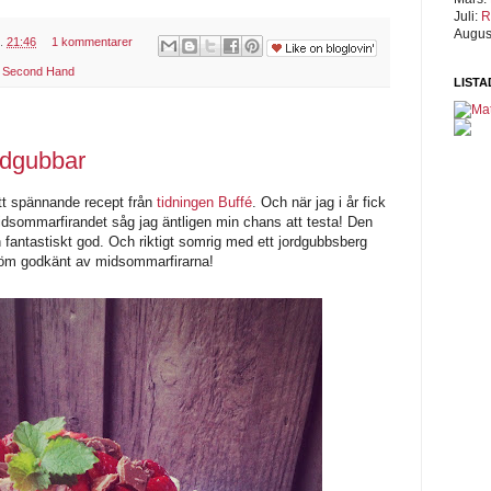
Juli:
R
Augus
l.
21:46
1 kommentarer
,
Second Hand
LISTA
rdgubbar
tt spännande recept från
tidningen Buffé
. Och när jag i år fick
 midsommarfirandet såg jag äntligen min chans att testa! Den
n fantastiskt god. Och riktigt somrig med ett jordgubbsberg
röm godkänt av midsommarfirarna!