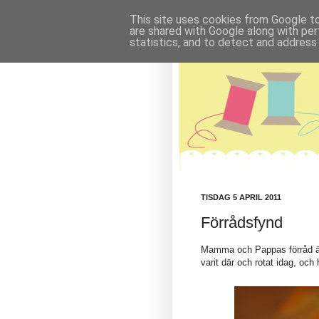
This site uses cookies from Google to 
are shared with Google along with per
statistics, and to detect and address
TISDAG 5 APRIL 2011
Förrådsfynd
Mamma och Pappas förråd är
varit där och rotat idag, oc