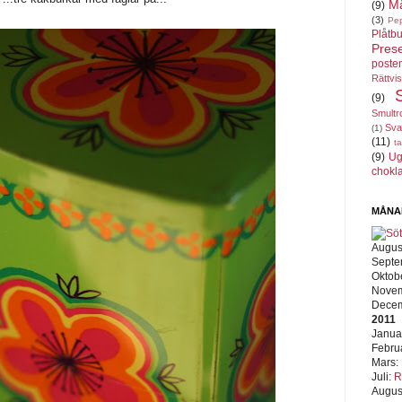
Må
(9)
(3)
Pe
Plåtbu
Pres
poste
Rättvi
(9)
Smultr
Sva
(1)
(11)
ta
(9)
Ug
chokl
MÅNA
Augus
Septe
Oktob
Nove
Dece
2011
Janua
Febru
Mars:
Juli:
R
Augus