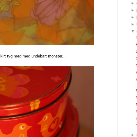
►
►
►
►
▼
skirt tyg med med undebart mönster...
►