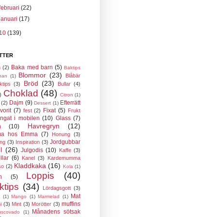
februari
(22)
januari
(17)
10
(139)
TTER
Baka med barn
(5)
n
(2)
Baktips
Blommor
(23)
Blåbär
nan
(1)
Bröd
(23)
ktips
(3)
Bullar
(4)
Choklad
(48)
)
Citron
(1)
Dajm
(9)
Efterrätt
(2)
Dessert
(1)
vorit
(7)
Fixat
(5)
fest
(2)
Frukt
ngat i mobilen
(10)
Glass
(7)
Havregryn
(12)
n
(10)
a hos Emma
(7)
Honung
(3)
Jordgubbar
ing
(3)
Inspiration
(3)
l
(26)
Julgodis
(10)
Kaffe
(3)
llar
(6)
Kanel
(3)
Kardemumma
Kladdkaka
(16)
so
(2)
Kola
(1)
Loppis
(40)
n
(5)
ktips
(34)
Lördagsgott
(3)
Mat
(1)
Mango
(1)
Marmelad
(1)
muffins
i
(3)
Mint
(3)
Morötter
(3)
Månadens sötsak
scovado
(1)