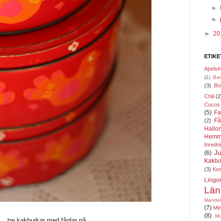
►
►
►
20
ETIKE
Apelsi
(1)
Ba
(3)
Bo
Chili
(2
Cocos
(5)
Fa
Få
(2)
Hallo
Hemm
Inredn
Ju
(6)
Kakbo
(3)
Ke
Lingo
Län
Mandel
(7)
Min
(8)
Mu
...tre kakburkar med fåglar på...