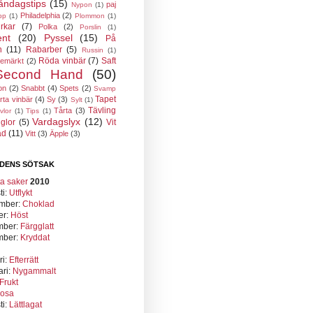
ndagstips
(15)
paj
Nypon
(1)
Philadelphia
(2)
pp
(1)
Plommon
(1)
rkar
(7)
Polka
(2)
Porslin
(1)
ent
(20)
Pyssel
(15)
På
n
(11)
Rabarber
(5)
Russin
(1)
Röda vinbär
(7)
Saft
semärkt
(2)
Second Hand
(50)
on
(2)
Snabbt
(4)
Spets
(2)
Svamp
Tapet
rta vinbär
(4)
Sy
(3)
Sylt
(1)
Tävling
Tårta
(3)
vlor
(1)
Tips
(1)
Vardagslyx
(12)
glor
(5)
Vit
ad
(11)
Vitt
(3)
Äpple
(3)
DENS SÖTSAK
2010
ti:
Utflykt
mber:
Choklad
er:
Höst
mber:
Färgglatt
mber:
Kryddat
ri:
Efterrätt
ari:
Nygammalt
Frukt
osa
ti:
Lättlagat