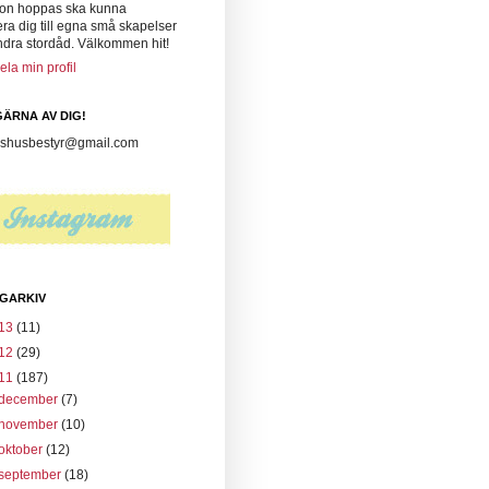
on hoppas ska kunna
era dig till egna små skapelser
ndra stordåd. Välkommen hit!
ela min profil
ÄRNA AV DIG!
husbestyr@gmail.com
GARKIV
13
(11)
12
(29)
11
(187)
december
(7)
november
(10)
oktober
(12)
september
(18)