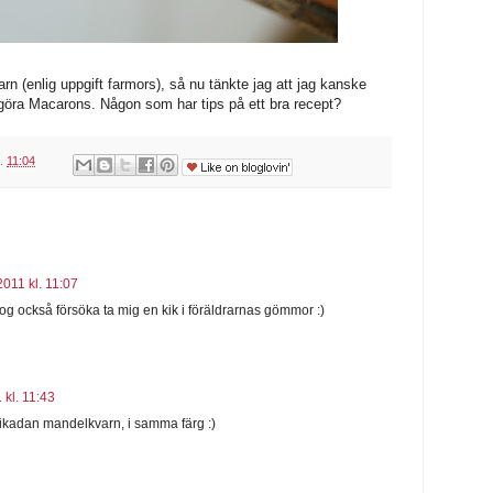
arn (enlig uppgift farmors), så nu tänkte jag att jag kanske
göra Macarons. Någon som har tips på ett bra recept?
l.
11:04
2011 kl. 11:07
og också försöka ta mig en kik i föräldrarnas gömmor :)
 kl. 11:43
 likadan mandelkvarn, i samma färg :)