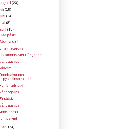
augusti
(23)
juli
(19)
juni
(14)
maj
(8)
april
(13)
Glad påsk!
Påskpyssel!
Lime macarons
Chokladbiskvier i långpanna
Måndagstips
Påskfint!
Pennburkar och
pysselinspiration!
Fler förrådsfynd
Måndagstips
Förrådsfynd
Måndagstips
Knäckebröd
Termosfynd
mars
(24)