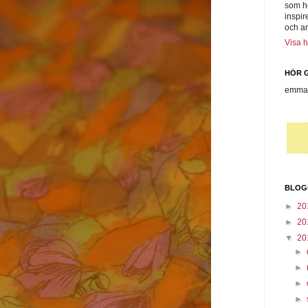
som h
inspir
och a
Visa h
HÖR G
emmas
BLOG
►
20
►
20
▼
20
►
►
►
►