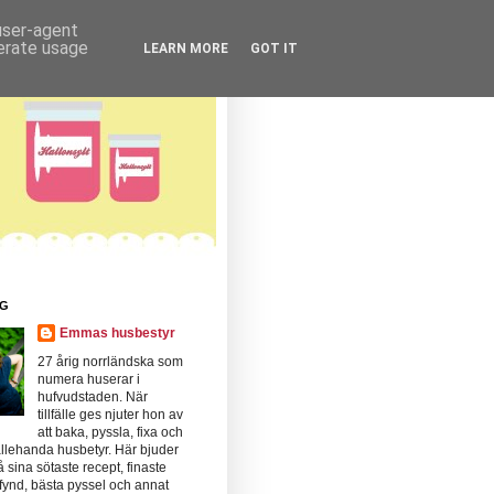
 user-agent
nerate usage
LEARN MORE
GOT IT
IG
Emmas husbestyr
27 årig norrländska som
numera huserar i
hufvudstaden. När
tillfälle ges njuter hon av
att baka, pyssla, fixa och
llehanda husbetyr. Här bjuder
 sina sötaste recept, finaste
fynd, bästa pyssel och annat