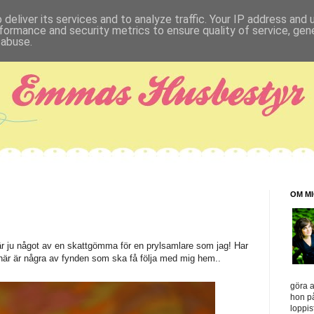
deliver its services and to analyze traffic. Your IP address and
formance and security metrics to ensure quality of service, ge
 abuse.
OM M
 ju något av en skattgömma för en prylsamlare som jag! Har
h här är några av fynden som ska få följa med mig hem..
göra a
hon på
loppis