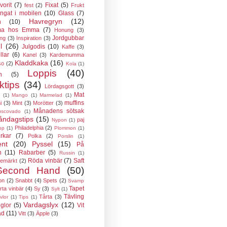
vorit
(7)
Fixat
(5)
fest
(2)
Frukt
ngat i mobilen
(10)
Glass
(7)
Havregryn
(12)
n
(10)
a hos Emma
(7)
Honung
(3)
Jordgubbar
ing
(3)
Inspiration
(3)
l
(26)
Julgodis
(10)
Kaffe
(3)
llar
(6)
Kanel
(3)
Kardemumma
Kladdkaka
(16)
so
(2)
Kola
(1)
Loppis
(40)
n
(5)
ktips
(34)
Lördagsgott
(3)
Mat
(1)
Mango
(1)
Marmelad
(1)
muffins
i
(3)
Mint
(3)
Morötter
(3)
Månadens sötsak
scovado
(1)
ndagstips
(15)
paj
Nypon
(1)
Philadelphia
(2)
pp
(1)
Plommon
(1)
rkar
(7)
Polka
(2)
Porslin
(1)
ent
(20)
Pyssel
(15)
På
n
(11)
Rabarber
(5)
Russin
(1)
Röda vinbär
(7)
Saft
semärkt
(2)
Second Hand
(50)
on
(2)
Snabbt
(4)
Spets
(2)
Svamp
Tapet
rta vinbär
(4)
Sy
(3)
Sylt
(1)
Tävling
Tårta
(3)
vlor
(1)
Tips
(1)
Vardagslyx
(12)
glor
(5)
Vit
ad
(11)
Vitt
(3)
Äpple
(3)