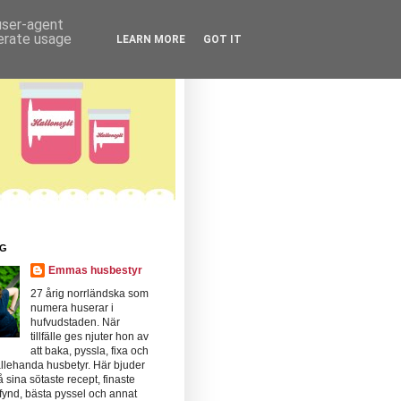
 user-agent
nerate usage
LEARN MORE
GOT IT
IG
Emmas husbestyr
27 årig norrländska som
numera huserar i
hufvudstaden. När
tillfälle ges njuter hon av
att baka, pyssla, fixa och
llehanda husbetyr. Här bjuder
 sina sötaste recept, finaste
fynd, bästa pyssel och annat