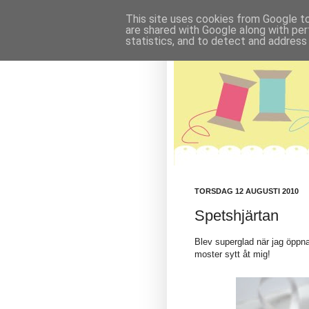
This site uses cookies from Google to 
are shared with Google along with per
statistics, and to detect and address
TORSDAG 12 AUGUSTI 2010
Spetshjärtan
Blev superglad när jag öppn
moster sytt åt mig!