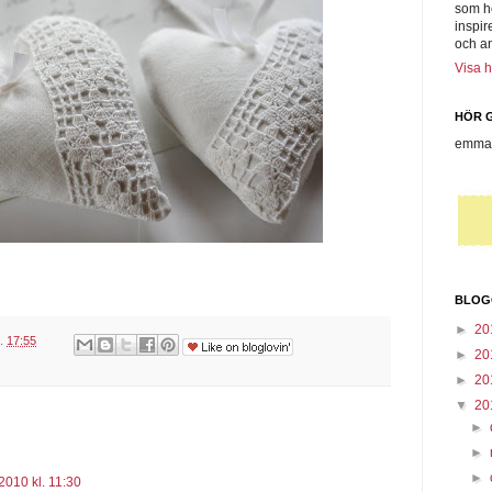
som h
inspir
och a
Visa h
HÖR G
emmas
BLOG
►
20
l.
17:55
►
20
►
20
▼
20
►
►
►
2010 kl. 11:30