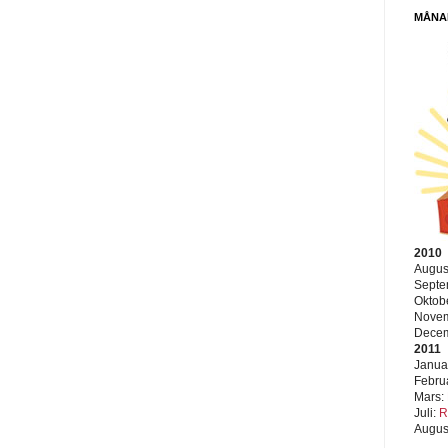
MÅNA
2010
Augus
Septe
Oktob
Nove
Dece
2011
Janua
Febru
Mars:
Juli:
R
Augus