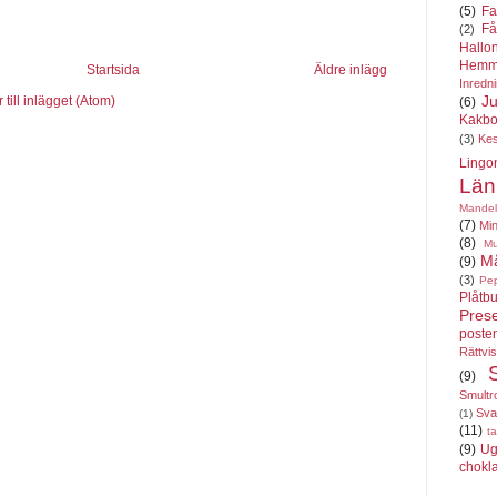
(5)
Fa
Få
(2)
Hallo
Hemm
Startsida
Äldre inlägg
Inredn
Ju
till inlägget (Atom)
(6)
Kakbo
(3)
Ke
Lingo
Län
Mandel
(7)
Min
(8)
Mu
Må
(9)
(3)
Pe
Plåtbu
Pres
poste
Rättvi
(9)
Smultr
Sva
(1)
(11)
ta
(9)
Ug
chokl