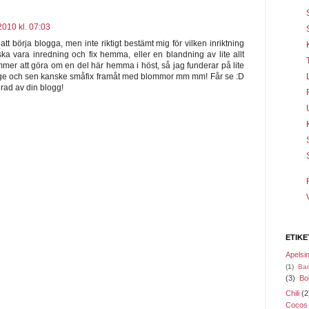
2010 kl. 07:03
att börja blogga, men inte riktigt bestämt mig för vilken inriktning
 ska vara inredning och fix hemma, eller en blandning av lite allt
ommer att göra om en del här hemma i höst, så jag funderar på lite
tage och sen kanske småfix framåt med blommor mm mm! Får se :D
erad av din blogg!
ETIKE
Apelsi
(1)
Ba
(3)
Bo
Chili
(2
Cocos