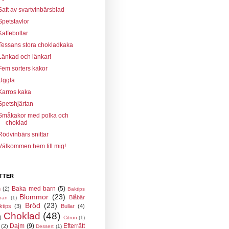
Saft av svartvinbärsblad
Spetstavlor
Kaffebollar
Tessans stora chokladkaka
Länkad och länkar!
Fem sorters kakor
Uggla
Karros kaka
Spetshjärtan
Småkakor med polka och
choklad
Rödvinbärs snittar
Välkommen hem till mig!
TTER
Baka med barn
(5)
n
(2)
Baktips
Blommor
(23)
Blåbär
nan
(1)
Bröd
(23)
ktips
(3)
Bullar
(4)
Choklad
(48)
)
Citron
(1)
Dajm
(9)
Efterrätt
(2)
Dessert
(1)