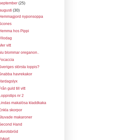
september
(25)
augusti
(30)
Hemmagjord nyponsoppa
Scones
Hemma hos Pippi
Vilodag
Mer vitt
Nu blommar oreganon..
Focaccia
Sveriges största loppis?
Snabba havrekakor
Vardagslyx
Från guld till vitt
Loppistips nr 2
Lindas makalösa kladdkaka
Enkla skorpor
Stuvade makaroner
Second Hand
Morotsbröd
Vykort