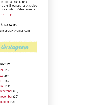
on hoppas ska kunna
era dig till egna små skapelser
ndra stordåd. Välkommen hit!
ela min profil
ÄRNA AV DIG!
husbestyr@gmail.com
GARKIV
13
(11)
12
(29)
11
(187)
10
(139)
december
(25)
november
(26)
oktober
(33)