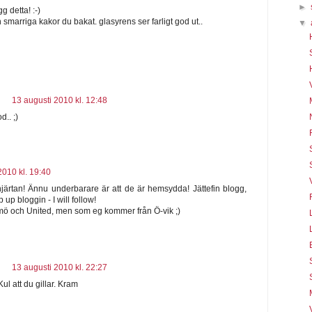
►
gg detta! :-)
h smarriga kakor du bakat. glasyrens ser farligt god ut..
▼
13 augusti 2010 kl. 12:48
d.. ;)
2010 kl. 19:40
järtan! Ännu underbarare är att de är hemsydda! Jättefin blogg,
p up bloggin - I will follow!
lmö och United, men som eg kommer från Ö-vik ;)
13 augusti 2010 kl. 22:27
Kul att du gillar. Kram