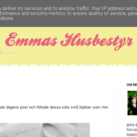
deliver its services and to analyze traffic. Your IP address and
formance and security metrics to ensure quality of service, ge
 abuse.
OM M
ade dagens post och hittade dessa söta små hjärtan som min
göra a
hon på
loppis