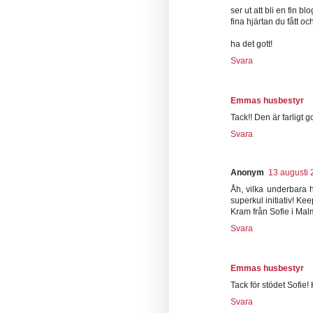
ser ut att bli en fin blo
fina hjärtan du fått oc
ha det gott!
Svara
Emmas husbestyr
Tack!! Den är farligt go
Svara
Anonym
13 augusti 
Åh, vilka underbara h
superkul initiativ! Kee
Kram från Sofie i Ma
Svara
Emmas husbestyr
Tack för stödet Sofie! 
Svara