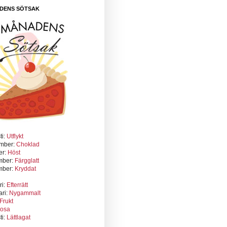
DENS SÖTSAK
ti:
Utflykt
mber:
Choklad
er:
Höst
mber:
Färgglatt
mber:
Kryddat
ri:
Efterrätt
ari:
Nygammalt
Frukt
osa
ti:
Lättlagat