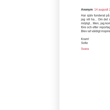
Anonym
14 augusti 
Har själv funderat på 
jag vill ha... Om det
möjligt... Men, jag k
före och efter repor
Blev iaf väldigt inspir
Kram!
Sofie
Svara