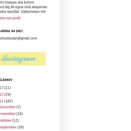
on hoppas ska kunna
era dig till egna små skapelser
ndra stordåd. Välkommen hit!
ela min profil
ÄRNA AV DIG!
husbestyr@gmail.com
GARKIV
13
(11)
12
(29)
11
(187)
december
(7)
november
(10)
oktober
(12)
september
(18)