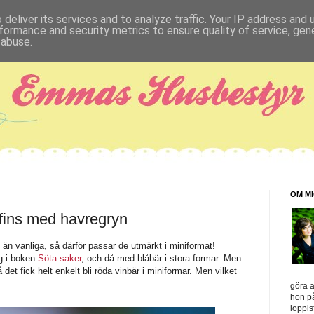
deliver its services and to analyze traffic. Your IP address and
formance and security metrics to ensure quality of service, ge
 abuse.
OM M
fins med havregryn
e än vanliga, så därför passar de utmärkt i miniformat!
ag i boken
Söta saker
, och då med blåbär i stora formar. Men
et fick helt enkelt bli röda vinbär i miniformar. Men vilket
göra a
hon på
loppis