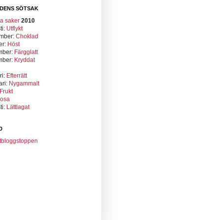
DENS SÖTSAK
2010
ti:
Utflykt
mber:
Choklad
er:
Höst
mber:
Färgglatt
mber:
Kryddat
ri:
Efterrätt
ari:
Nygammalt
Frukt
osa
ti:
Lättlagat
D