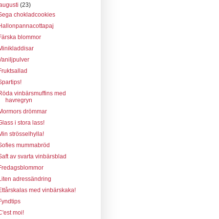
augusti
(23)
Sega chokladcookies
Hallonpannacottapaj
Färska blommor
Minikladdisar
Vaniljpulver
Fruktsallad
Spartips!
Röda vinbärsmuffins med
havregryn
Mormors drömmar
Glass i stora lass!
Min strösselhylla!
Sofies mummabröd
Saft av svarta vinbärsblad
Fredagsblommor
Liten adressändring
Ettårskalas med vinbärskaka!
Fyndtips
C'est moi!