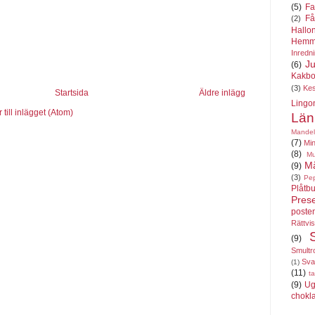
(5)
Fa
Få
(2)
Hallo
Hemm
Inredn
Ju
(6)
Kakbo
(3)
Ke
Startsida
Äldre inlägg
Lingo
till inlägget (Atom)
Län
Mandel
(7)
Min
(8)
Mu
Må
(9)
(3)
Pe
Plåtbu
Pres
poste
Rättvi
(9)
Smultr
Sva
(1)
(11)
ta
(9)
Ug
chokl