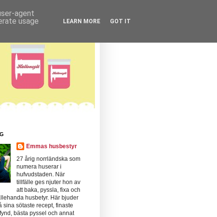
 user-agent
nerate usage
LEARN MORE
GOT IT
IG
Emmas husbestyr
27 årig norrländska som
numera huserar i
hufvudstaden. När
tillfälle ges njuter hon av
att baka, pyssla, fixa och
llehanda husbetyr. Här bjuder
 sina sötaste recept, finaste
fynd, bästa pyssel och annat