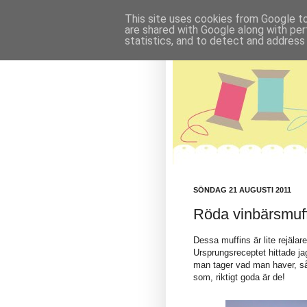
This site uses cookies from Google to 
are shared with Google along with per
statistics, and to detect and address
SÖNDAG 21 AUGUSTI 2011
Röda vinbärsmuf
Dessa muffins är lite rejälar
Ursprungsreceptet hittade j
man tager vad man haver, så d
som, riktigt goda är de!