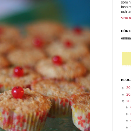
som h
inspir
och a
Visa h
HÖR G
emmas
BLOG
►
20
►
20
▼
20
►
►
►
►