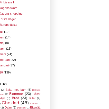
Vinbärssaft
Dagens skörd
Dagens shopping
Första dagen!
Återupptäckta
juli
(19)
juni
(14)
maj
(8)
april
(13)
mars
(24)
februari
(22)
januari
(17)
10
(139)
TTER
Baka med barn
(5)
n
(2)
Baktips
Blommor
(23)
Blåbär
nan
(1)
Bröd
(23)
ktips
(3)
Bullar
(4)
Choklad
(48)
)
Citron
(1)
Dajm
(9)
Efterrätt
(2)
Dessert
(1)