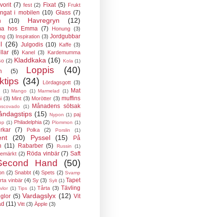
vorit
(7)
Fixat
(5)
fest
(2)
Frukt
ngat i mobilen
(10)
Glass
(7)
Havregryn
(12)
n
(10)
a hos Emma
(7)
Honung
(3)
Jordgubbar
ing
(3)
Inspiration
(3)
l
(26)
Julgodis
(10)
Kaffe
(3)
llar
(6)
Kanel
(3)
Kardemumma
Kladdkaka
(16)
so
(2)
Kola
(1)
Loppis
(40)
n
(5)
ktips
(34)
Lördagsgott
(3)
Mat
(1)
Mango
(1)
Marmelad
(1)
muffins
i
(3)
Mint
(3)
Morötter
(3)
Månadens sötsak
scovado
(1)
ndagstips
(15)
paj
Nypon
(1)
Philadelphia
(2)
pp
(1)
Plommon
(1)
rkar
(7)
Polka
(2)
Porslin
(1)
ent
(20)
Pyssel
(15)
På
n
(11)
Rabarber
(5)
Russin
(1)
Röda vinbär
(7)
Saft
semärkt
(2)
Second Hand
(50)
on
(2)
Snabbt
(4)
Spets
(2)
Svamp
Tapet
rta vinbär
(4)
Sy
(3)
Sylt
(1)
Tävling
Tårta
(3)
vlor
(1)
Tips
(1)
Vardagslyx
(12)
glor
(5)
Vit
ad
(11)
Vitt
(3)
Äpple
(3)