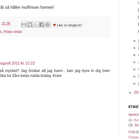
åt så håller muffinsen formen!
l.
21:30
ns
,
Röda vinbär
►
►
►
►
ugusti 2011 kl. 22:22
►
å mycket? Jag önskar att jag hann... kan jag hyra in dig över
Ska ha 5års kalas nästa tisdag. Kram
►
►
►
20
ETIKE
Apelsi
(1)
Ba
(3)
Bo
Chili
(2
Cocos