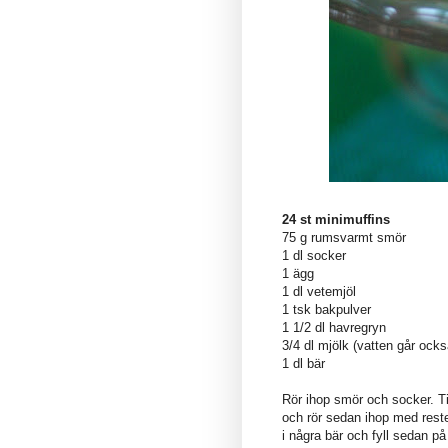
24 st minimuffins
75 g rumsvarmt smör
1 dl socker
1 ägg
1 dl vetemjöl
1 tsk bakpulver
1 1/2 dl havregryn
3/4 dl mjölk (vatten går ocks
1 dl bär
Rör ihop smör och socker. Ti
och rör sedan ihop med resten
i några bär och fyll sedan på 