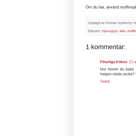
Om du har, använd muffinspl
Upplagd av
Emmas husbestyr
k
Etiketter:
Havregryn
,
Mini
,
muffi
1 kommentar:
Finurliga fröken
21 a
Hur hinner du baka s
helgen nästa vecka? 
Svara