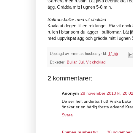
Garnera med russin. Låt jäsa övertäckta i 
ägg. Grädda mitt i ugnen 5-8 min.
Saffransbullar med vit choklad
Kavla ut degen till en rektangel. Riv vit chok
rullen i bitar som du lägger i bullformar. Låt
med uppvispat ägg och grädda mitt i ugnen 
Upplagd av
Emmas husbestyr
kl.
14:55
Etiketter:
Bullar
,
Jul
,
Vit choklad
2 kommentarer:
Anonym
28 november 2010 kl. 20:0
De ser helt underbart ut! Vi ska baka 
önskar er en härlig första advent! Kr
Svara
Emmas husbestyr
30 november 