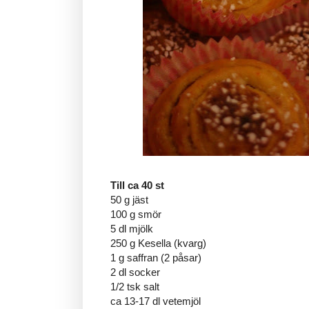
Till ca 40 st
50 g jäst
100 g smör
5 dl mjölk
250 g Kesella (kvarg)
1 g saffran (2 påsar)
2 dl socker
1/2 tsk salt
ca 13-17 dl vetemjöl