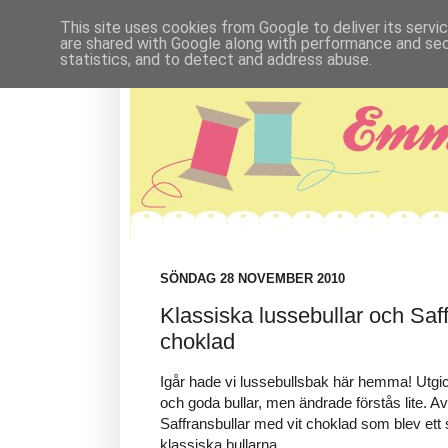
This site uses cookies from Google to deliver its servi
are shared with Google along with performance and secu
statistics, and to detect and address abuse.
SÖNDAG 28 NOVEMBER 2010
Klassiska lussebullar och Saff
choklad
Igår hade vi lussebullsbak här hemma! Utgi
och goda bullar, men ändrade förstås lite. Av
Saffransbullar med vit choklad som blev ett 
klassiska bullarna.