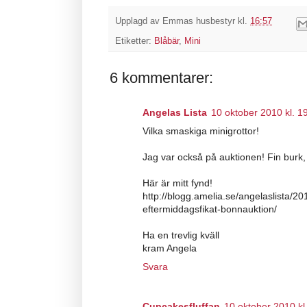
Upplagd av
Emmas husbestyr
kl.
16:57
Etiketter:
Blåbär
,
Mini
6 kommentarer:
Angelas Lista
10 oktober 2010 kl. 1
Vilka smaskiga minigrottor!
Jag var också på auktionen! Fin burk,
Här är mitt fynd!
http://blogg.amelia.se/angelaslista/20
eftermiddagsfikat-bonnauktion/
Ha en trevlig kväll
kram Angela
Svara
Cupcakesfluffan
10 oktober 2010 kl